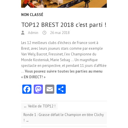
NON CLASSÉ
TOP12 BREST 2018 c’est parti !
Admin
26 mai 2018
Les 12 meilleurs clubs d’échecs de France sont à
Brest, avec leurs joueurs stars comme par exemple
Van Wely, Bacrot, Fressinet, l’ex Championne du
Monde Kosteniuk, Marie Sebag … Un magnifique
spectacle en perspective, et pendant 11 jours d’affilée
…
Vous pouvez suivre toutes les parties au menu
« EN DIRECT! »
Fa
M
E
Pa
ce
as
m
rt
b
to
ai
ag
←
Veille de TOP12 !
o
d
l
er
Ronde 1 : Grasse défait le Champion en titre Clichy
!
→
o
o