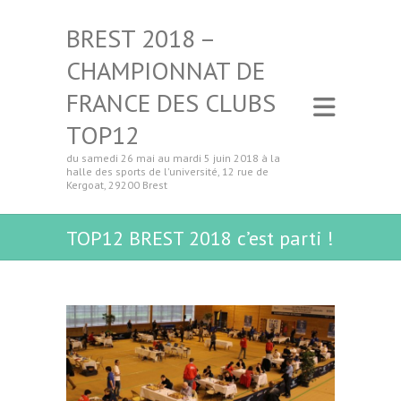
BREST 2018 –
CHAMPIONNAT DE
FRANCE DES CLUBS
TOP12
du samedi 26 mai au mardi 5 juin 2018 à la
halle des sports de l'université, 12 rue de
Kergoat, 29200 Brest
TOP12 BREST 2018 c’est parti !