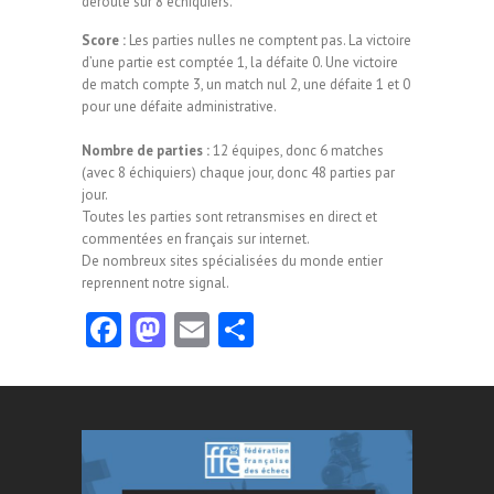
déroule sur 8 échiquiers.
Score :
Les parties nulles ne comptent pas. La victoire
d’une partie est comptée 1, la défaite 0. Une victoire
de match compte 3, un match nul 2, une défaite 1 et 0
pour une défaite administrative.
Nombre de parties
:
12 équipes, donc
6 matches
(avec 8 échiquiers) chaque jour, donc 48 parties par
jour.
Toutes les parties sont retransmises en direct et
commentées en français sur internet.
De nombreux sites spécialisées du monde entier
reprennent notre signal.
Fa
M
E
Pa
ce
as
m
rt
b
to
ai
ag
o
d
l
er
o
o