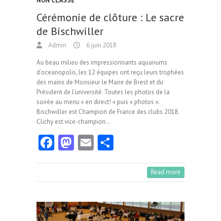
NON CLASSÉ
Cérémonie de clôture : Le sacre
de Bischwiller
Admin
6 juin 2018
Au beau milieu des impressionnants aquariums
d’oceanopolis, les 12 équipes ont reçu leurs trophées
des mains de Monsieur le Maire de Brest et du
Président de l’université. Toutes les photos de la
soirée au menu « en direct! » puis « photos ».
Bischwiller est Champion de France des clubs 2018.
Clichy est vice-champion…
Fa
M
E
Pa
ce
as
m
rt
b
to
ai
ag
Read more
o
d
l
er
o
o