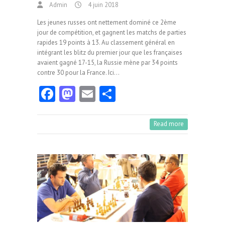
Admin
4 juin 2018
Les jeunes russes ont nettement dominé ce 2ème
jour de compétition, et gagnent les matchs de parties
rapides 19 points à 13. Au classement général en
intégrant les blitz du premier jour que les françaises
avaient gagné 17-15, la Russie mène par 34 points
contre 30 pour la France. Ici…
Fa
M
E
Pa
ce
as
m
rt
b
to
ai
ag
Read more
o
d
l
er
o
o
k
n