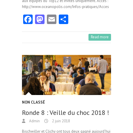
aux équipes du Top12 et invités uniquement. Accès :
http://www.oceanopolis.com/Infos-pratiques/Acces
Fa
M
E
Pa
ce
as
m
rt
b
to
ai
ag
Read more
o
d
l
er
o
o
k
n
NON CLASSÉ
Ronde 8 : Veille du choc 2018 !
Admin
2 juin 2018
Bischwiller et Clichy ont tous deux gagné aujourd’hui