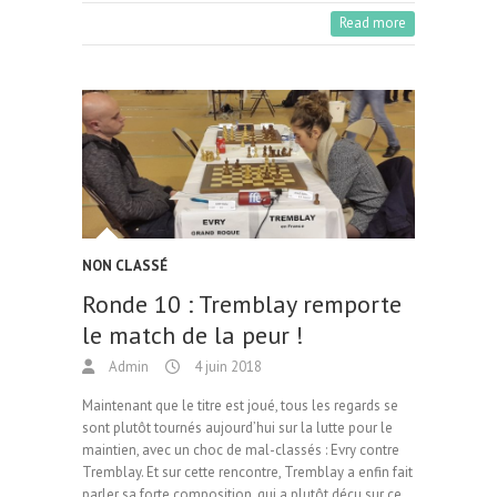
b
to
ai
ag
Read more
o
d
l
er
o
o
k
n
NON CLASSÉ
Ronde 10 : Tremblay remporte
le match de la peur !
Admin
4 juin 2018
Maintenant que le titre est joué, tous les regards se
sont plutôt tournés aujourd’hui sur la lutte pour le
maintien, avec un choc de mal-classés : Evry contre
Tremblay. Et sur cette rencontre, Tremblay a enfin fait
parler sa forte composition, qui a plutôt déçu sur ce