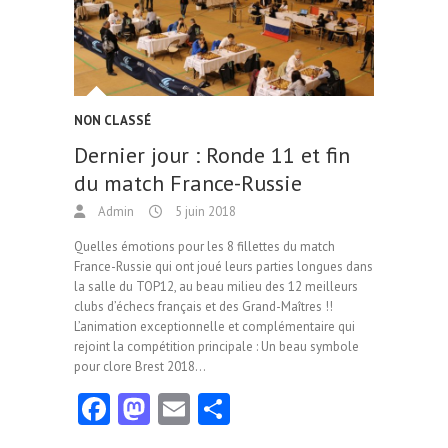
k
n
NON CLASSÉ
Dernier jour : Ronde 11 et fin
du match France-Russie
Admin
5 juin 2018
Quelles émotions pour les 8 fillettes du match
France-Russie qui ont joué leurs parties longues dans
la salle du TOP12, au beau milieu des 12 meilleurs
clubs d’échecs français et des Grand-Maîtres !!
L’animation exceptionnelle et complémentaire qui
rejoint la compétition principale : Un beau symbole
pour clore Brest 2018…
Fa
M
E
Pa
ce
as
m
rt