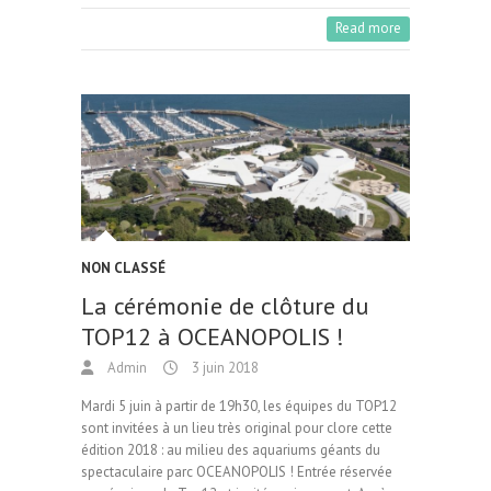
b
to
ai
ag
Read more
o
d
l
er
o
o
k
n
NON CLASSÉ
La cérémonie de clôture du
TOP12 à OCEANOPOLIS !
Admin
3 juin 2018
Mardi 5 juin à partir de 19h30, les équipes du TOP12
sont invitées à un lieu très original pour clore cette
édition 2018 : au milieu des aquariums géants du
spectaculaire parc OCEANOPOLIS ! Entrée réservée