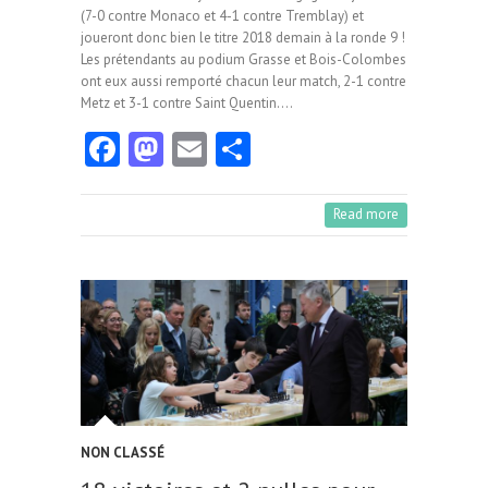
(7-0 contre Monaco et 4-1 contre Tremblay) et
joueront donc bien le titre 2018 demain à la ronde 9 !
Les prétendants au podium Grasse et Bois-Colombes
ont eux aussi remporté chacun leur match, 2-1 contre
Metz et 3-1 contre Saint Quentin.…
Fa
M
E
Pa
ce
as
m
rt
b
to
ai
ag
Read more
o
d
l
er
o
o
k
n
NON CLASSÉ