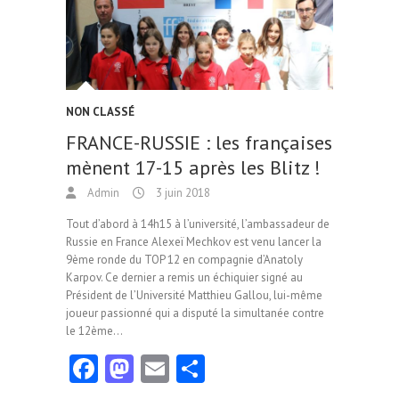
k
n
NON CLASSÉ
FRANCE-RUSSIE : les françaises
mènent 17-15 après les Blitz !
Admin
3 juin 2018
Tout d’abord à 14h15 à l’université, l’ambassadeur de
Russie en France Alexeï Mechkov est venu lancer la
9ème ronde du TOP 12 en compagnie d’Anatoly
Karpov. Ce dernier a remis un échiquier signé au
Président de l’Université Matthieu Gallou, lui-même
joueur passionné qui a disputé la simultanée contre
le 12ème…
Fa
M
E
Pa
ce
as
m
rt