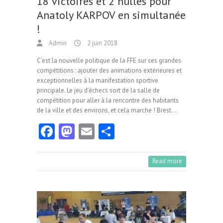
18 victoires et 2 nulles pour
Anatoly KARPOV en simultanée
!
Admin
2 juin 2018
C’est la nouvelle politique de la FFE sur ses grandes
compétitions : ajouter des animations extérieures et
exceptionnelles à la manifestation sportive
principale. Le jeu d’échecs sort de la salle de
compétition pour aller à la rencontre des habitants
de la ville et des environs, et cela marche ! Brest…
Fa
M
E
Pa
ce
as
m
rt
b
to
ai
ag
Read more
o
d
l
er
o
o
k
n