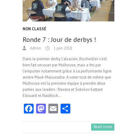
NON CLASSÉ
Ronde 7 : Jour de derbys !
Admin
1 juin 2018
Dans le premier derby, l’alsacien, Bischwiller s’est
bien fait secouer par Mulhouse, mais a fini par
l’emporter notamment grâce à sa performante ligne
arrière Mazé-Maisuradze. A noter tout de même que
Mulhouse est la première équipe à prendre deux
parties aux leaders : Navara et Sokolov battant
Edouard et Naiditsch…
Fa
M
E
Pa
ce
as
m
rt
b
to
ai
ag
Read more