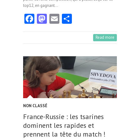
top12, en gagnant…
Fa
M
E
Pa
ce
as
m
rt
b
to
ai
ag
Read more
o
d
l
er
o
o
k
n
NON CLASSÉ
France-Russie : les tsarines
dominent les rapides et
prennent la tête du match !