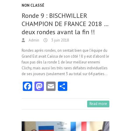
NON CLASSÉ
Ronde 9 : BISCHWILLER
CHAMPION DE FRANCE 2018 …
deux rondes avant la fin !!
Admin
3 juin 2018
Rondes après rondes, on sentait bien que l’équipe du
Grand Est avait Caïssa de son côté ! Il y eut d’abord le
faux pas dès la ronde 1 de leur meilleur ennemi
Clichy, mais aussi les très rares défaites individuelles
de ses joueurs (seulement 3 au total sur 64 parties…
Fa
M
E
Pa
ce
as
m
rt
b
to
ai
ag
Read more
o
d
l
er
o
o