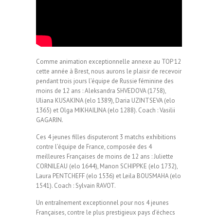
Comme animation exceptionnelle annexe au TOP 12
cette année à Brest, nous aurons le plaisir de recevoir
pendant trois jours l’équipe de Russie féminine des
moins de 12 ans : Aleksandra SHVEDOVA (1758),
Uliana KUSAKINA (elo 1389), Daria UZINTSEVA (elo
1365) et Olga MIKHAILINA (elo 1288). Coach : Vasilii
GAGARIN.
Ces 4 jeunes filles disputeront 3 matchs exhibitions
contre l’équipe de France, composée des 4
meilleures Françaises de moins de 12 ans : Juliette
CORNILEAU (elo 1644), Manon SCHIPPKE (elo 1732),
Laura PENTCHEFF (elo 1536) et Leila BOUSMAHA (elo
1541). Coach : Sylvain RAVOT.
Un entraînement exceptionnel pour nos 4 jeunes
Françaises, contre le plus prestigieux pays d’échecs