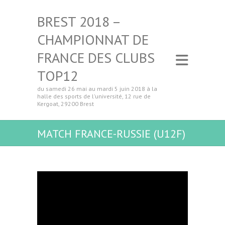
BREST 2018 –
CHAMPIONNAT DE
FRANCE DES CLUBS
TOP12
du samedi 26 mai au mardi 5 juin 2018 à la
halle des sports de l'université, 12 rue de
Kergoat, 29200 Brest
MATCH FRANCE-RUSSIE (U12F)