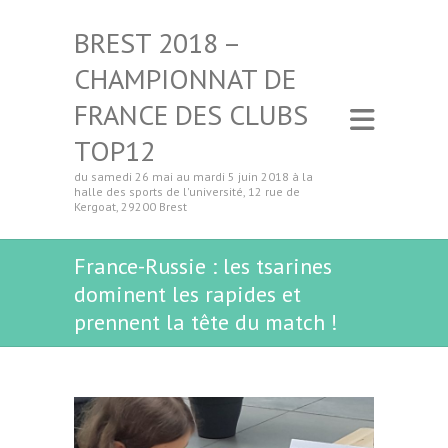
BREST 2018 –
CHAMPIONNAT DE
FRANCE DES CLUBS
TOP12
du samedi 26 mai au mardi 5 juin 2018 à la
halle des sports de l'université, 12 rue de
Kergoat, 29200 Brest
France-Russie : les tsarines
dominent les rapides et
prennent la tête du match !