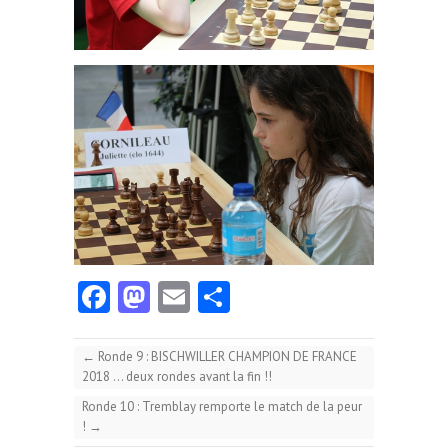
Fa
M
E
Pa
ce
as
m
rt
b
to
ai
ag
←
Ronde 9 : BISCHWILLER CHAMPION DE FRANCE
2018 … deux rondes avant la fin !!
o
d
l
er
Ronde 10 : Tremblay remporte le match de la peur
o
o
!
→